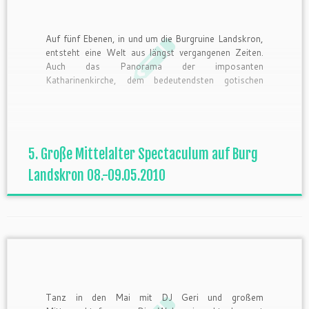
Auf fünf Ebenen, in und um die Burgruine Landskron,
entsteht eine Welt aus längst vergangenen Zeiten.
Auch das Panorama der imposanten
Katharinenkirche, dem bedeutendsten gotischen
Sakral-Bauwerk zwischen Kölner Dom und
Straßburger Münster, sowie der weite Blick über die
Rheinebene, bilden die faszinierende Kulisse für das
Spectaculum. Lasst euch entführen in […]
5. Große Mittelalter Spectaculum auf Burg
Landskron 08.-09.05.2010
Tanz in den Mai mit DJ Geri und großem