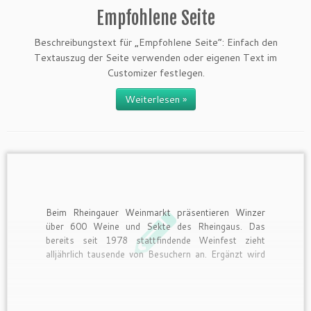
Empfohlene Seite
Beschreibungstext für „Empfohlene Seite“: Einfach den
Textauszug der Seite verwenden oder eigenen Text im
Customizer festlegen.
Weiterlesen »
Beim Rheingauer Weinmarkt präsentieren Winzer
über 600 Weine und Sekte des Rheingaus. Das
bereits seit 1978 stattfindende Weinfest zieht
alljährlich tausende von Besuchern an. Ergänzt wird
das Angebot der Winzer durch ein traditionelles und
internationales Imbissangebot, wie Leberkäse,
Haxen oder Bratwurst, Spareribs, thailändische,
chinesische und italienische Spezialitäten bis hin zum