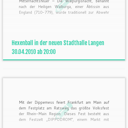
Mitternachtsfeuer – Die Walpurgisnacht, benannt
nach der Heiligen Walburga, einer Äbtissin aus
England (710-779), wurde traditionell zur Abwehr
böser Geister und dem Beginn der Sommerzeit, in
der die Erde wieder zum Leben erwacht, gefeiert.
Diesem Brauch gedenken wir mit einem großen […]
Hexenball in der neuen Stadthalle Langen
30.04.2010 ab 20:00
Mit der Dippemess feiert Frankfurt am Main auf
dem Festplatz am Ratsweg das größte Volksfest
der Rhein-Main Region. Dieses Fest besteht aus
dem Festzelt „DIPPODROM“, einem Markt mit
Verkaufsständen von Händlern und einer Kerb auf