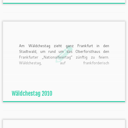
Am Wäldchestag zieht ganz Frankfurt in den
Stadtwald, um rund um das Oberforsthaus den
Frankfurter „Nationalfeiertag“ zünftig zu feiern.
Wäldchestag, auf frankforderisch
»Weldschesdaach«, ist in Frankfurt der Name des
Pfingstdienstags. Bis in die späten 1990er hatten an
diesem Tag nachmittags die meisten Frankfurter
Geschäfte geschlossen, und die Arbeitnehmer ab
mittags […]
Wäldchestag 2010