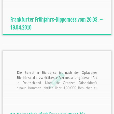
welcher Schausteller platziert sind. Facebook-Event
Eröffnung: Am Freitag, den 26. März 2010 um
18.30 Uhr […]
Frankfurter Frühjahrs-Dippemess vom 26.03. –
19.04.2010
Die Benrather Bierbörse ist nach der Opladener
Bierbörse die zweitälteste Veranstaltung dieser Art
in Deutschland. Über die Grenzen Düsseldorfs
hinaus kommen jährlich über 100.000 Besucher zu
diesem Event und genießen die verschiedensten
Biere in der schönen Fußgängerzone.
Öffnungszeiten: Fr 11-23 Uhr, Sa 11-23 Uhr, So
11-21 Uhr. Mehr Infos unter: […]