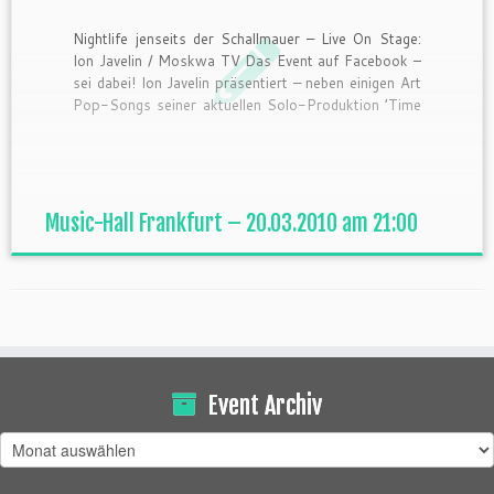
Nightlife jenseits der Schallmauer – Live On Stage:
Ion Javelin / Moskwa TV Das Event auf Facebook –
sei dabei! Ion Javelin präsentiert – neben einigen Art
Pop-Songs seiner aktuellen Solo-Produktion ’Time
for Change’ – ein paar unvergessene Tracks aus
seiner Zeit mit der wegweisenden Kult-Techno-
Formation Moskwa TV, die den […]
Music-Hall Frankfurt – 20.03.2010 am 21:00
Event Archiv
Event
Archiv